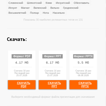
Словенский
Шляхетский
Клим
Иезуитский
Обезглавить
Иезуит
Магнат
Виленский
Вильно
Гродненский
Восьмилетний
Полоцк
Нота
Насильно
Показаны 30 наиболее релевантных тегов из 131
Скачать:
Формат PDF
Формат PPT
Формат PPTX
4.17 Мб
6.17 Мб
5.5 Мб
Скачана 16 раз
Скачана 14 раз
Скачана 18 раз
Последний раз
Последний раз
Последний раз
25.07.2026
15.07.2026
08.06.2026
СКАЧАТЬ
СКАЧАТЬ
СКАЧАТЬ
PDF
PPT
PPTX
Выберите необходимый формат файла презентации для скачивания