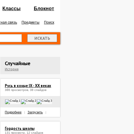
Классы
Блокнот
ная связь
Предметы
Поиск
Случайные
История
Русь в конце IX - XX веках
386 просмотров, 38 слайдов
Подробнее
Загрузить
|
|
Гордость школы
131 просмотр, 12 слайдов