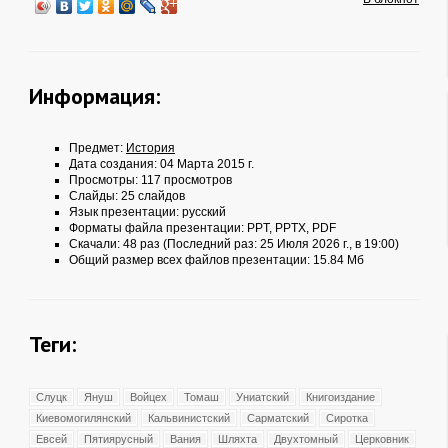
Информация:
Предмет:
История
Дата создания: 04 Марта 2015 г.
Просмотры: 117 просмотров
Слайды: 25 слайдов
Язык презентации: русский
Форматы файла презентации:
PPT
,
PPTX
,
PDF
Скачали: 48 раз (Последний раз: 25 Июля 2026 г., в 19:00)
Общий размер всех файлов презентации: 15.84 Мб
Теги:
Слуцк
Януш
Войцех
Томаш
Униатский
Книгоиздание
Киевомогилянский
Кальвинистский
Сарматский
Сиротка
Евсей
Пятиярусный
Вания
Шляхта
Двухтомный
Церковник