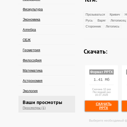
Физкультура
Прозываться
Кривич
Н
Экономика
Русь
Варяг
Летописец
Сторонник
Летопись
Алгебра
ОБЖ
Скачать:
Геометрия
Философия
Математика
Формат PPTX
1.41 Мб
Астрономия
Скачана 10 раз
Экология
Последний раз
16.07.2026
Ваши просмотры
СКАЧАТЬ
Просмотры (1)
PPTX
Выберите необходимый ф