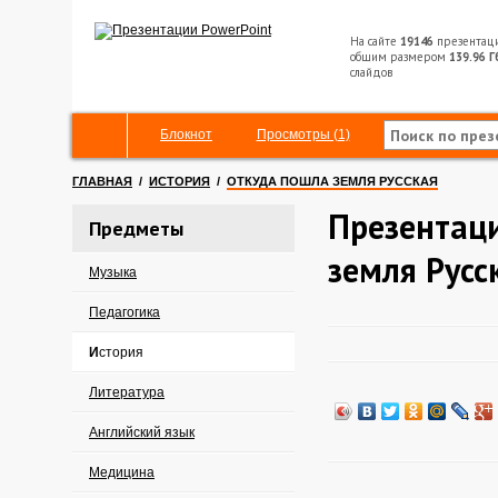
На сайте
19146
презентац
общим размером
139.96 Г
слайдов
Блокнот
Просмотры (1)
ГЛАВНАЯ
/
ИСТОРИЯ
/
ОТКУДА ПОШЛА ЗЕМЛЯ РУССКАЯ
Презентац
Предметы
земля Русс
Музыка
Педагогика
История
Литература
Английский язык
Медицина