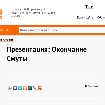
Теги
На сайте
19146
презентаций
общим размером
139.96 Гб
и
323105
слайдов
Карта сайта
Обрат
смотры
ИЕ СМУТЫ
Презентация: Окончание
Смуты
В блокнот