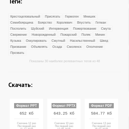
Теги:
Крестоцеловальный
Присягать
Гермоген
Мнишек
Семибоярщина
Боярство
Королевич
Впустить
Гетман
Посполить
Шуйский
Интервенция
Пожертвование
Смута
Свержение
Новорожденный
Пожарский
Поляк
Минин
Кузьма
Оккупировать
Смутный
Насильственный
Швед
Призвание
Объявлять
Осада
Смоленск
Ополчение
Прозвать
Показаны 30 наиболее релевантных тегов из 48
Скачать:
Формат PPT
Формат PPTX
Формат PDF
652 Кб
643.25 Кб
584.77 Кб
Скачана 12 раз
Скачана 10 раз
Скачана 13 раз
Последний раз
Последний раз
Последний раз