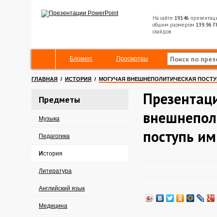
На сайте
19146
презентац
общим размером
139.96 Г
слайдов
Блокнот
Просмотры
ГЛАВНАЯ
/
ИСТОРИЯ
/
МОГУЧАЯ ВНЕШНЕПОЛИТИЧЕСКАЯ ПОСТУ
Презентаци
Предметы
внешнепол
Музыка
поступь и
Педагогика
История
Литература
Английский язык
Медицина