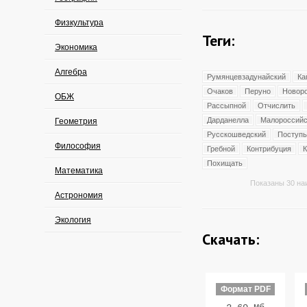
Физкультура
Теги:
Экономика
Алгебра
Румянцевзадунайский
Ка
Очаков
Перуно
Новор
ОБЖ
Рассыпной
Отчислить
Дарданелла
Малороссийс
Геометрия
Русскошведский
Поступь
Философия
Гребной
Контрибуция
К
Похищать
Математика
Показаны 30 на
Астрономия
Экология
Скачать:
Формат PDF