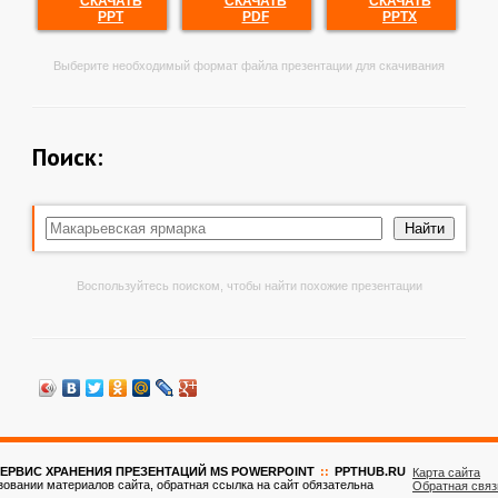
СКАЧАТЬ
СКАЧАТЬ
СКАЧАТЬ
PPT
PDF
PPTX
Выберите необходимый формат файла презентации для скачивания
Поиск:
Воспользуйтесь поиском, чтобы найти похожие презентации
ЕРВИС ХРАНЕНИЯ ПРЕЗЕНТАЦИЙ MS POWERPOINT
::
PPTHUB.RU
Карта сайта
зовании материалов сайта, обратная ссылка на сайт обязательна
Обратная связ