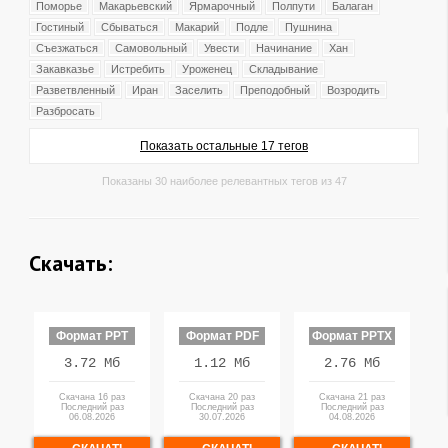
Поморье
Макарьевский
Ярмарочный
Полпути
Балаган
Гостиный
Сбываться
Макарий
Подле
Пушнина
Съезжаться
Самовольный
Увести
Начинание
Хан
Закавказье
Истребить
Уроженец
Складывание
Разветвленный
Иран
Заселить
Преподобный
Возродить
Разбросать
Показать остальные 17 тегов
Показаны 30 наиболее релевантных тегов из 47
Скачать:
Формат PPT
Формат PDF
Формат PPTX
3.72 Мб
1.12 Мб
2.76 Мб
Скачана 16 раз
Скачана 20 раз
Скачана 21 раз
Последний раз
Последний раз
Последний раз
06.08.2026
30.07.2026
04.08.2026