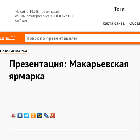
Теги
На сайте
19146
презентаций
общим размером
139.96 Гб
и
323105
слайдов
Карта сайта
Обрат
отры (1)
СКАЯ ЯРМАРКА
Презентация: Макарьевская
ярмарка