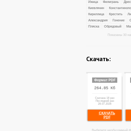
Ижица
Филигрань
Дрес
Киевлянин
Константиноп
Кириллица
Крестить
Ли
Александрия
Гонение
Пляска
Обрядовый
Ма
Показаны 30 на
Скачать:
Формат PDF
264.85 Кб
Скачана 18 раз
Последний раз
28.07.2026
СКАЧАТЬ
PDF
Выберите необходимый ф