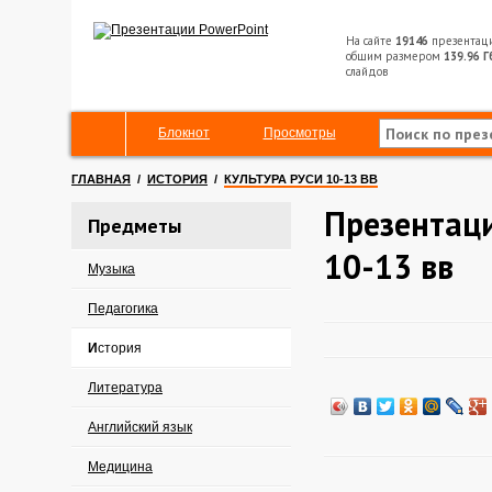
На сайте
19146
презентац
общим размером
139.96 Г
слайдов
Блокнот
Просмотры
ГЛАВНАЯ
/
ИСТОРИЯ
/
КУЛЬТУРА РУСИ 10-13 ВВ
Презентаци
Предметы
10-13 вв
Музыка
Педагогика
История
Литература
Английский язык
Медицина