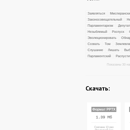
Заявляться
Ммсперанск
Законосовещательный
Н
Парламентаризм
Депутат
Незыблемый
Роспуск
Эволюционировать
Обна
Созвать
Том
Землевла
Слушание
Лишать
Выб
Парламентский
Распусти
Показаны 30 на
Скачать:
Формат PPTX
1.39 Мб
Скачана 13 раз