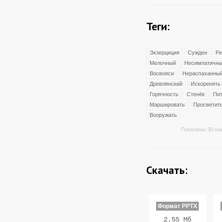
Теги:
Экзерциция
Сужден
Ре
Мелочный
Несимпатичн
Восвояси
Нераспаханны
Древлянский
Искоренять
Горячность
Стенёк
Пи
Маршировать
Просветит
Вооружать
Показаны 30 на
Скачать:
Формат PPTX
2.55 Мб