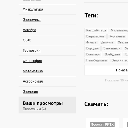
Физкультура
Теги:
Экономика
Алгебра
Расшибиться
Музейпано
Багратионов
Курганный
ОБЖ
Флешь
Двинуть
Хвали
Бородин
Завязаться
У
Геометрия
Бонапарт
Возбудить
К
Непобедимый
Вторгнуть
Философия
Показа
Математика
Показаны 30 на
Астрономия
Экология
Ваши просмотры
Скачать:
Просмотры (1)
Формат PPTX