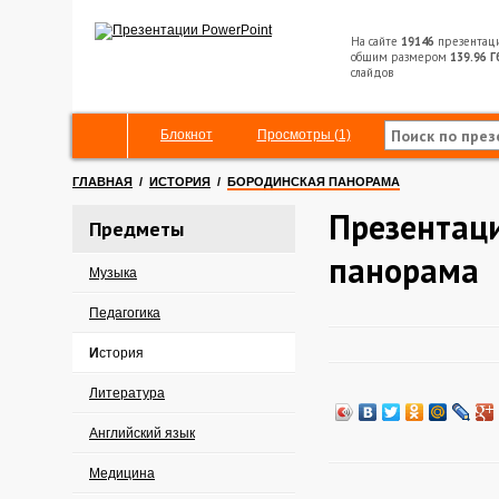
На сайте
19146
презентац
общим размером
139.96 Г
слайдов
Блокнот
Просмотры (1)
ГЛАВНАЯ
/
ИСТОРИЯ
/
БОРОДИНСКАЯ ПАНОРАМА
Презентац
Предметы
панорама
Музыка
Педагогика
История
Литература
Английский язык
Медицина