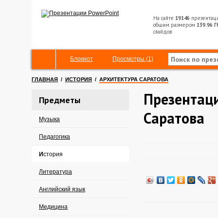
На сайте
19146
презентац
общим размером
139.96 Г
слайдов
Блокнот
Просмотры (1)
ГЛАВНАЯ
/
ИСТОРИЯ
/
АРХИТЕКТУРА САРАТОВА
Презентаци
Предметы
Саратова
Музыка
Педагогика
История
Литература
Английский язык
Медицина