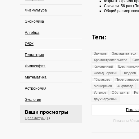
Форматы файла пр
Скачали: 56 раз (По
Физкультура
Общий размер всех
Экономика
Алгебра
Теги:
ОБЖ
Вакуров
Заглядываться
Геометрия
Храмостроительство
Сим
Философия
Каноничный
Шестиколон
Фельдшерский
Поздеев
Математика
Гбалаково
Перепланиров
Мещеряков
Анфилада
Астрономия
Устинов
Обставить
Ро
Двухъярусный
Экология
Показа
Ваши просмотры
Просмотры (1)
Показаны 30 на