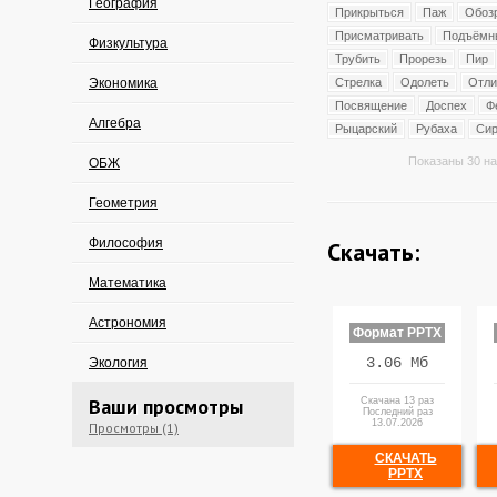
География
Прикрыться
Паж
Обоз
Присматривать
Подъёмн
Физкультура
Трубить
Прорезь
Пир
Экономика
Стрелка
Одолеть
Отли
Посвящение
Доспех
Ф
Алгебра
Рыцарский
Рубаха
Сир
Показаны 30 на
ОБЖ
Геометрия
Философия
Скачать:
Математика
Астрономия
Формат PPTX
3.06 Мб
Экология
Ваши просмотры
Скачана 13 раз
Последний раз
13.07.2026
Просмотры (1)
СКАЧАТЬ
PPTX