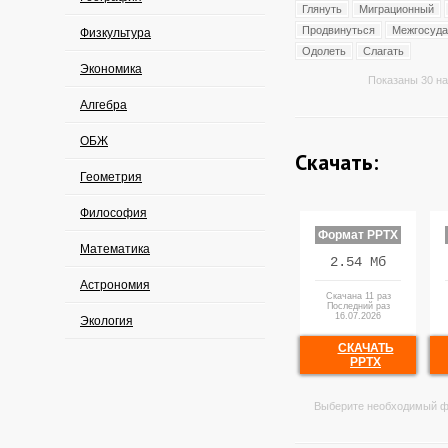
Глянуть
Миграционный
Продвинуться
Межгосуда
Физкультура
Одолеть
Слагать
Экономика
Показаны 30 на
Алгебра
ОБЖ
Скачать:
Геометрия
Философия
Формат PPTX
Математика
2.54 Мб
Астрономия
Скачана 11 раз
Последний раз
16.07.2026
Экология
СКАЧАТЬ
PPTX
Выберите необходимый ф