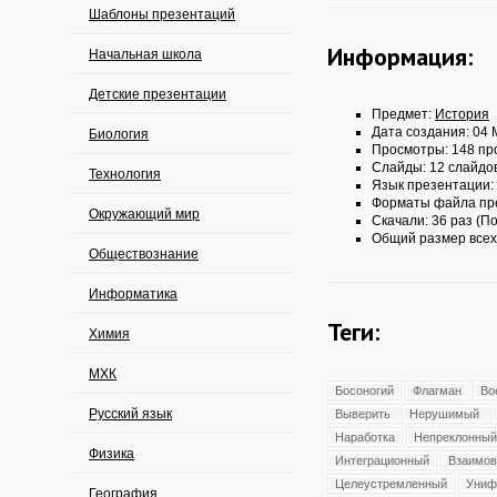
Шаблоны презентаций
Информация:
Начальная школа
Детские презентации
Предмет:
История
Дата создания: 04 
Биология
Просмотры: 148 пр
Слайды: 12 слайдо
Технология
Язык презентации:
Форматы файла пр
Окружающий мир
Скачали: 36 раз (По
Общий размер всех
Обществознание
Информатика
Теги:
Химия
МХК
Босоногий
Флагман
Во
Русский язык
Выверить
Нерушимый
Наработка
Непреклонный
Физика
Интеграционный
Взаимов
Целеустремленный
Униф
География