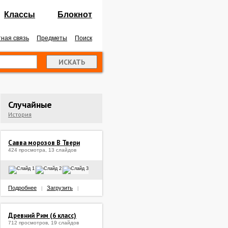
Классы
Блокнот
ная связь
Предметы
Поиск
Случайные
История
Савва морозов В Твери
424 просмотра, 13 слайдов
Подробнее
Загрузить
|
|
Древний Рим (6 класс)
712 просмотров, 19 слайдов