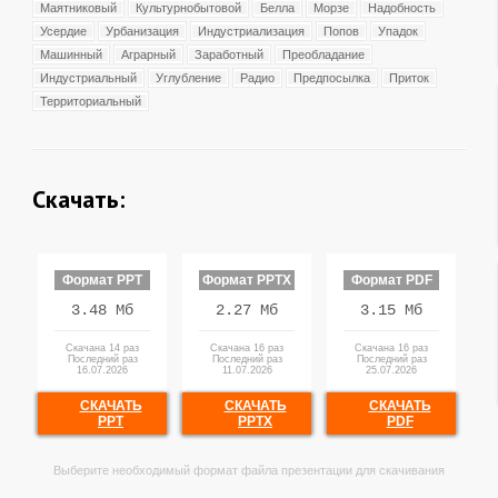
Маятниковый
Культурнобытовой
Белла
Морзе
Надобность
Усердие
Урбанизация
Индустриализация
Попов
Упадок
Машинный
Аграрный
Заработный
Преобладание
Индустриальный
Углубление
Радио
Предпосылка
Приток
Территориальный
Скачать:
Формат PPT
Формат PPTX
Формат PDF
3.48 Мб
2.27 Мб
3.15 Мб
Скачана 14 раз
Скачана 16 раз
Скачана 16 раз
Последний раз
Последний раз
Последний раз
16.07.2026
11.07.2026
25.07.2026
СКАЧАТЬ
СКАЧАТЬ
СКАЧАТЬ
PPT
PPTX
PDF
Выберите необходимый формат файла презентации для скачивания