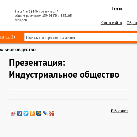
Теги
На сайте
19146
презентаций
общим размером
139.96 Гб
и
323105
слайдов
Карта сайта
Обрат
отры (1)
ИАЛЬНОЕ ОБЩЕСТВО
Презентация:
Индустриальное общество
В блокнот