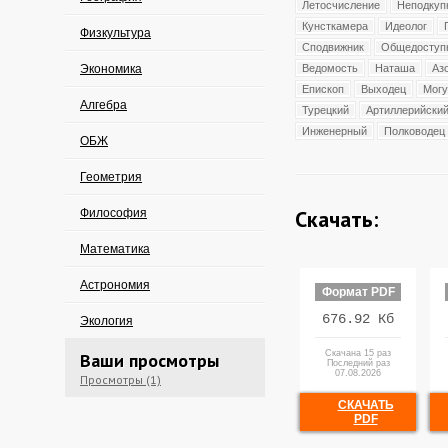
Летосчисление
Неподкуп
Кунсткамера
Идеолог
Физкультура
Сподвижник
Общедоступ
Экономика
Ведомость
Наташа
Аз
Епископ
Выходец
Мог
Алгебра
Турецкий
Артиллерийски
Инженерный
Полководец
ОБЖ
Геометрия
Скачать:
Философия
Математика
Астрономия
Формат PDF
676.92 Кб
Экология
Скачана 15 раз
Ваши просмотры
Последний раз
07.08.2026
Просмотры (1)
СКАЧАТЬ
PDF