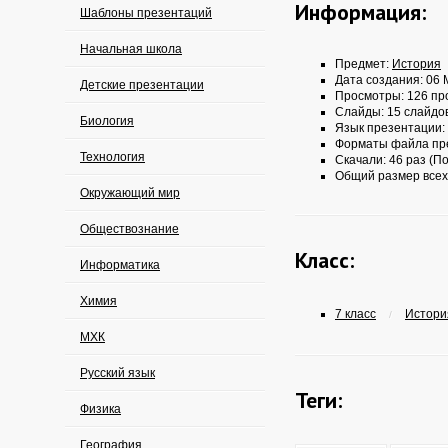
Информация:
Шаблоны презентаций
Начальная школа
Предмет:
История
Дата создания: 06 
Детские презентации
Просмотры: 126 пр
Слайды: 15 слайдо
Биология
Язык презентации:
Форматы файла пр
Технология
Скачали: 46 раз (По
Общий размер всех
Окружающий мир
Обществознание
Класс:
Информатика
Химия
7 класс
История
/
МХК
Русский язык
Теги:
Физика
География