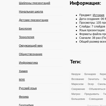
Информация:
Шаблоны презентаций
Начальная школа
Предмет:
История
Дата создания: 06 
Детские презентации
Просмотры: 105 пр
Слайды: 7 слайдов
Биология
Язык презентации:
Форматы файла пр
Технология
Скачали: 38 раз (По
Общий размер всех
Окружающий мир
Обществознание
Теги:
Информатика
Химия
Кворум
Бочкарев
Кере
Воззвание
Зачитать
З
МХК
Марксизм
Эсер
Смоль
Русский язык
Свержение
Объявляться
Матрос
Предъявить
Т
Физика
Большевик
Совещание
География
Показаны 30 на