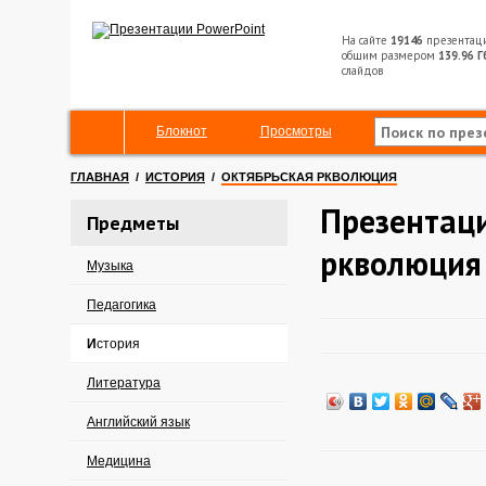
На сайте
19146
презентац
общим размером
139.96 Г
слайдов
Блокнот
Просмотры
ГЛАВНАЯ
/
ИСТОРИЯ
/
ОКТЯБРЬСКАЯ РКВОЛЮЦИЯ
Презентаци
Предметы
ркволюция
Музыка
Педагогика
История
Литература
Английский язык
Медицина