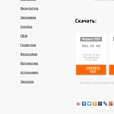
Физкультура
Экономика
Скачать:
Алгебра
ОБЖ
Формат PDF
Геометрия
661.53 Кб
Философия
Скачана 16 раз
Последний раз
22.07.2026
Математика
СКАЧАТЬ
PDF
Астрономия
Экология
Выберите необходимый ф