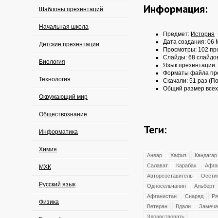
Информация:
Шаблоны презентаций
Начальная школа
Предмет:
История
Дата создания: 06 
Детские презентации
Просмотры: 102 пр
Слайды: 68 слайдо
Биология
Язык презентации:
Форматы файла пр
Технология
Скачали: 51 раз (По
Общий размер всех
Окружающий мир
Обществознание
Теги:
Информатика
Химия
Анвар
Хафиз
Кандагар
Салават
Карабах
Афга
МХК
Авторсоставитель
Осети
Русский язык
Односельчанин
Альберт
Афганистан
Снаряд
Ря
Физика
Ветеран
Вдали
Замеча
Здравствовать