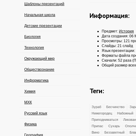
Шаблоны презентаций
Информация:
Начальная школа
Детские презентации
Предмет:
История
Дата создания: 06 
Биология
Просмотры: 121 пр
Слайды: 21 слайд
Технология
Язык презентации:
Форматы файла пр
Окружающий мир
Скачали: 52 раза (П
Общий размер всех
Обществознание
Информатика
Теги:
Химия
МХК
Зураб
Бесчинство
Зар
Русский язык
Нижегородец
Набожный
Приподниматься
Ликован
Физика
Припас
Сухарь
Ополч
Вино
Беззаветный
Бла
География