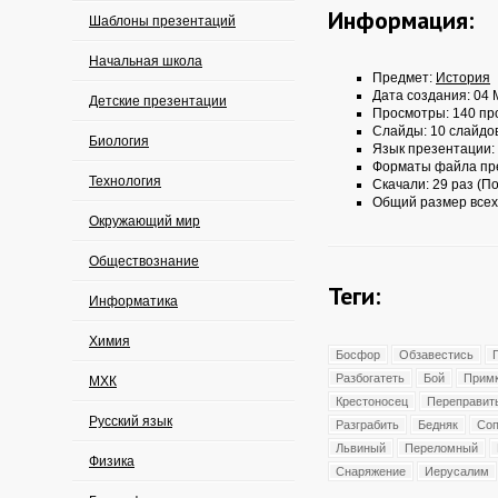
Информация:
Шаблоны презентаций
Начальная школа
Предмет:
История
Дата создания: 04 
Детские презентации
Просмотры: 140 пр
Слайды: 10 слайдо
Биология
Язык презентации:
Форматы файла пр
Технология
Скачали: 29 раз (По
Общий размер всех
Окружающий мир
Обществознание
Теги:
Информатика
Химия
Босфор
Обзавестись
Разбогатеть
Бой
Прим
МХК
Крестоносец
Переправит
Русский язык
Разграбить
Бедняк
Соп
Львиный
Переломный
Физика
Снаряжение
Иерусалим