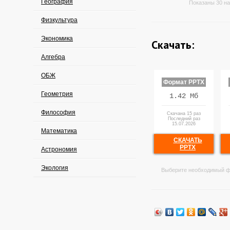
География
Показаны 30 на
Физкультура
Экономика
Скачать:
Алгебра
ОБЖ
Формат PPTX
Геометрия
1.42 Мб
Философия
Скачана 15 раз
Последний раз
15.07.2026
Математика
СКАЧАТЬ
PPTX
Астрономия
Экология
Выберите необходимый ф