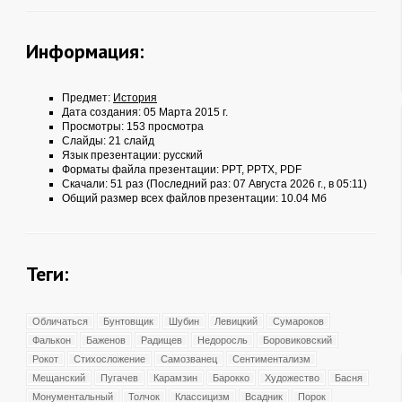
Информация:
Предмет:
История
Дата создания: 05 Марта 2015 г.
Просмотры: 153 просмотра
Слайды: 21 слайд
Язык презентации: русский
Форматы файла презентации:
PPT
,
PPTX
,
PDF
Скачали: 51 раз (Последний раз: 07 Августа 2026 г., в 05:11)
Общий размер всех файлов презентации: 10.04 Мб
Теги:
Обличаться
Бунтовщик
Шубин
Левицкий
Сумароков
Фалькон
Баженов
Радищев
Недоросль
Боровиковский
Рокот
Стихосложение
Самозванец
Сентиментализм
Мещанский
Пугачев
Карамзин
Барокко
Художество
Басня
Монументальный
Толчок
Классицизм
Всадник
Порок