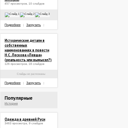
457 просмотров, 10 слайдов
Подробнее
Загрузить
|
|
Исторические детали в
собственных
наименованиях в повести
Н.С. Лескова «Левша»
(реальность или вымысел?)
126 просмотров, 18 слайдов
Слайды не распознаны
Подробнее
Загрузить
|
|
Популярные
История
Одежда в древней Руси
3463 просмотра, 9 слайдов