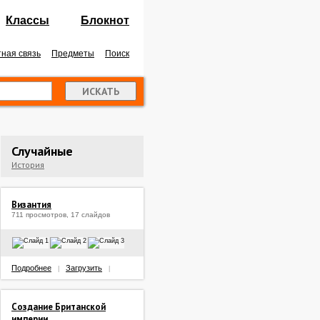
Классы
Блокнот
ная связь
Предметы
Поиск
Случайные
История
Византия
711 просмотров, 17 слайдов
Подробнее
Загрузить
|
|
Создание Британской
империи