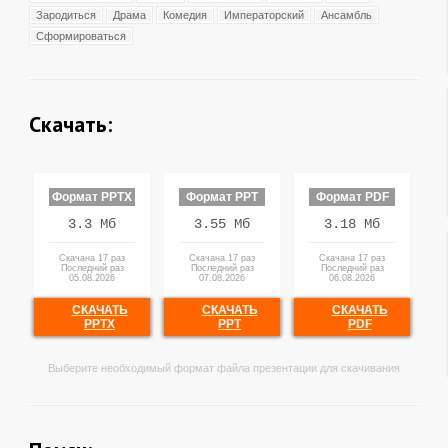
Зародиться
Драма
Комедия
Императорский
Ансамбль
Сформироваться
Скачать:
Формат PPTX
Формат PPT
Формат PDF
3.3 Мб
3.55 Мб
3.18 Мб
Скачана 17 раз
Скачана 17 раз
Скачана 17 раз
Последний раз
Последний раз
Последний раз
05.08.2026
07.08.2026
06.08.2026
СКАЧАТЬ
СКАЧАТЬ
СКАЧАТЬ
PPTX
PPT
PDF
Выберите необходимый формат файла презентации для скачивания