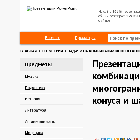
На сайте
19146
презентац
общим размером
139.96 Г
слайдов
Блокнот
Просмотры
ГЛАВНАЯ
/
ГЕОМЕТРИЯ
/
ЗАДАЧИ НА КОМБИНАЦИИ МНОГОГРАННИ
Презентаци
Предметы
комбинаци
Музыка
многогранн
Педагогика
конуса и ш
История
Литература
Английский язык
Медицина