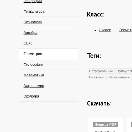
География
Физкультура
Класс:
Экономика
7 класс
Геометр
/
Алгебра
ОБЖ
Теги:
Геометрия
Философия
Остроугольный
Тупоугол
Математика
Смежный
Пересекаться
Астрономия
Экология
Скачать:
Формат PDF