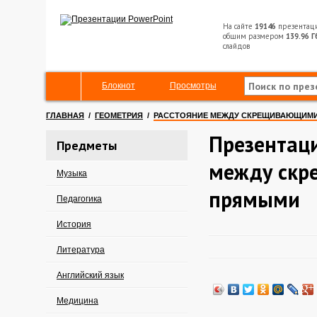
На сайте
19146
презентац
общим размером
139.96 Г
слайдов
Блокнот
Просмотры
ГЛАВНАЯ
/
ГЕОМЕТРИЯ
/
РАССТОЯНИЕ МЕЖДУ СКРЕЩИВАЮЩИМ
Презентаци
Предметы
между ск
Музыка
прямыми
Педагогика
История
Литература
Английский язык
Медицина