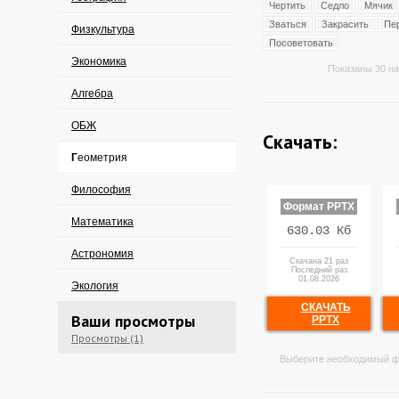
Чертить
Седло
Мячик
Зваться
Закрасить
Пе
Физкультура
Посоветовать
Экономика
Показаны 30 на
Алгебра
ОБЖ
Скачать:
Геометрия
Философия
Формат PPTX
Математика
630.03 Кб
Астрономия
Скачана 21 раз
Последний раз
01.08.2026
Экология
СКАЧАТЬ
Ваши просмотры
PPTX
Просмотры (1)
Выберите необходимый ф