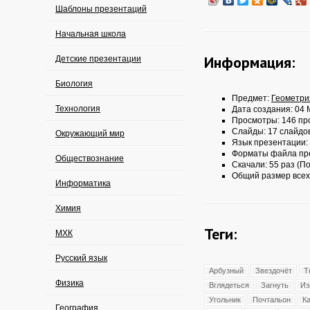
Шаблоны презентаций
Начальная школа
Информация:
Детские презентации
Биология
Предмет:
Геометри
Технология
Дата создания: 04 
Просмотры: 146 пр
Слайды: 17 слайдо
Окружающий мир
Язык презентации:
Форматы файла пр
Обществознание
Скачали: 55 раз (По
Общий размер всех
Информатика
Химия
Теги:
МХК
Русский язык
Арбузный
Звездочёт
Т
Физика
Вглядеться
Загнуть
Из
Угольник
Почтальон
К
География