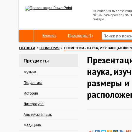
На сайте
19146
презентац
общим размером
139.96 Г
слайдов
Блокнот
Просмотры (1)
ГЛАВНАЯ
/
ГЕОМЕТРИЯ
/
ГЕОМЕТРИЯ - НАУКА, ИЗУЧАЮЩАЯ ФОР
Презентаци
Предметы
наука, из
Музыка
размеры и
Педагогика
расположе
История
Литература
Английский язык
Медицина