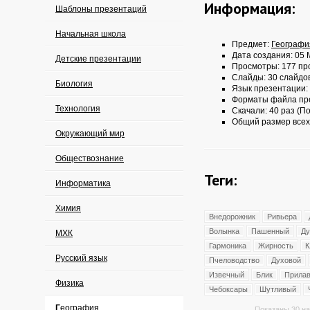
Информация:
Шаблоны презентаций
Начальная школа
Предмет:
Географи
Дата создания: 05 
Детские презентации
Просмотры: 177 пр
Слайды: 30 слайдо
Биология
Язык презентации:
Форматы файла пр
Технология
Скачали: 40 раз (По
Общий размер всех
Окружающий мир
Обществознание
Теги:
Информатика
Химия
Внедорожник
Ривьера
Волынка
Пашенный
Ду
МХК
Гармоника
Жирность
К
Русский язык
Пчеловодство
Духовой
Извечный
Блик
Прилав
Физика
Чебоксары
Шутливый
География
Показаны 30 на