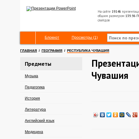
На сайте
19146
презентац
общим размером
139.96 Г
слайдов
Блокнот
Просмотры (1)
ГЛАВНАЯ
/
ГЕОГРАФИЯ
/
РЕСПУБЛИКА ЧУВАШИЯ
Презентаци
Предметы
Чувашия
Музыка
Педагогика
История
Литература
Английский язык
Медицина