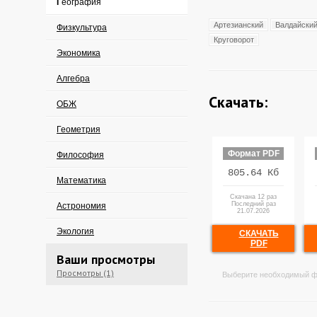
География
Артезианский
Валдайски
Физкультура
Круговорот
Экономика
Алгебра
Скачать:
ОБЖ
Геометрия
Формат PDF
Философия
805.64 Кб
Математика
Скачана 12 раз
Последний раз
Астрономия
21.07.2026
Экология
СКАЧАТЬ
PDF
Ваши просмотры
Просмотры (1)
Выберите необходимый ф