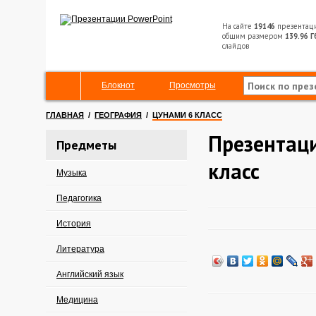
На сайте
19146
презентац
общим размером
139.96 Г
слайдов
Блокнот
Просмотры
ГЛАВНАЯ
/
ГЕОГРАФИЯ
/
ЦУНАМИ 6 КЛАСС
Презентац
Предметы
класс
Музыка
Педагогика
История
Литература
Английский язык
Медицина