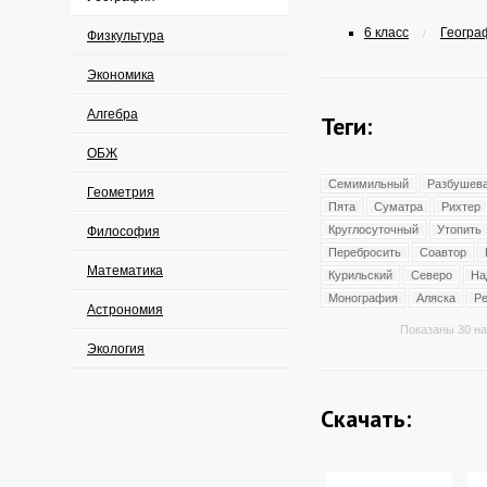
6 класс
Географ
/
Физкультура
Экономика
Алгебра
Теги:
ОБЖ
Семимильный
Разбушев
Геометрия
Пята
Суматра
Рихтер
Круглосуточный
Утопить
Философия
Перебросить
Соавтор
Математика
Курильский
Северо
На
Монография
Аляска
Ре
Астрономия
Показаны 30 на
Экология
Скачать: