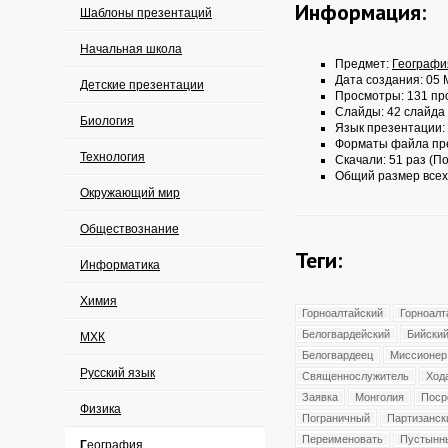
Информация:
Шаблоны презентаций
Начальная школа
Предмет:
Географи
Дата создания: 05 
Детские презентации
Просмотры: 131 пр
Слайды: 42 слайда
Биология
Язык презентации:
Форматы файла пр
Технология
Скачали: 51 раз (По
Общий размер всех
Окружающий мир
Обществознание
Теги:
Информатика
Химия
Горноалтайский
Горноалт
Белогвардейский
Бийски
МХК
Белогвардеец
Миссионер
Русский язык
Священнослужитель
Ход
Заявка
Монголия
Поср
Физика
Пограничный
Партизанск
Переименовать
Пустынн
География