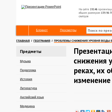
На сайте
19146
презентац
общим размером
139.96 Г
слайдов
Блокнот
Просмотры
ГЛАВНАЯ
/
ГЕОГРАФИЯ
/
ПРОБЛЕМЫ СНИЖЕНИЯ УРОВНЯ ВОДЫ В 
Презентац
Предметы
снижения у
Музыка
реках, их 
Педагогика
изменение
История
Литература
Английский язык
Медицина