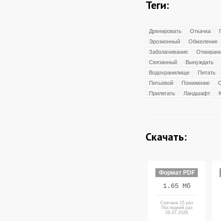
Теги:
Дренировать
Откачка
Эрозионный
Обмеление
Заболачивание
Отмиран
Связанный
Вынуждать
Водохранилище
Питать
Питьевой
Понижение
Прилегать
Ландшафт
Скачать:
Формат PDF
1.65 Мб
Скачана 15 раз
Последний раз
26.07.2026