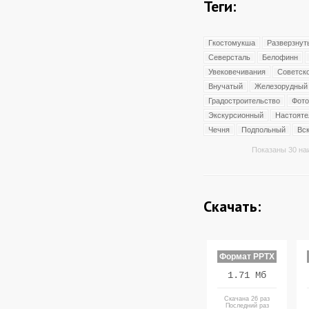
Теги:
Гкостомукша
Разверзнут
Северсталь
Белофинн
Увековечивания
Советск
Внучатый
Железорудный
Градостроительство
Фото
Экскурсионный
Настояте
Чечня
Подпольный
Вс
Показаны 30 на
Скачать:
Формат PPTX
1.71 Мб
Скачана 26 раз
Последний раз