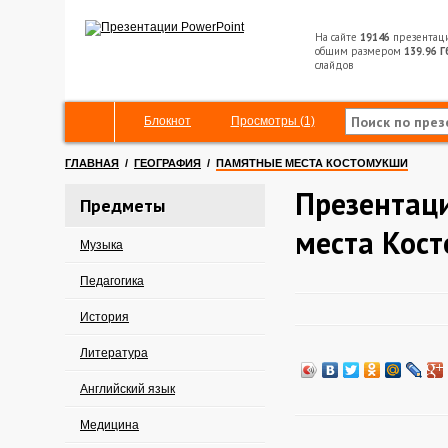
На сайте
19146
презентац
общим размером
139.96 Г
слайдов
Блокнот
Просмотры (1)
ГЛАВНАЯ
/
ГЕОГРАФИЯ
/
ПАМЯТНЫЕ МЕСТА КОСТОМУКШИ
Презентац
Предметы
места Кос
Музыка
Педагогика
История
Литература
Английский язык
Медицина