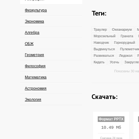
Физкультура
Теги:
Экономика
Траулер
Океанариум
М
Алгебра
Морозильный
Граната
Наводчик
Горнорудный
ОБЖ
Выдвинуться
Пулеметчи
Геометрия
Развеваться
Ледокол
Кидать
Усечь
Закругл
Философия
Показаны 30 на
Математика
Астрономия
Скачать:
Экология
Формат PPTX
10.49 Мб
Скачана 24 раза