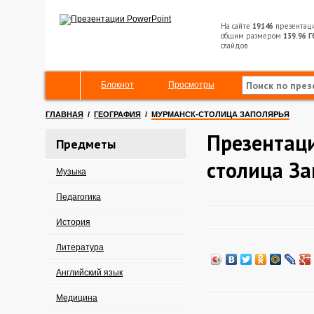
На сайте
19146
презентац
общим размером
139.96 Г
слайдов
Блокнот
Просмотры
ГЛАВНАЯ
/
ГЕОГРАФИЯ
/
МУРМАНСК-СТОЛИЦА ЗАПОЛЯРЬЯ
Презентац
Предметы
столица За
Музыка
Педагогика
История
Литература
Английский язык
Медицина