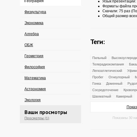
География
Язык презентации:
Форматы файла пр
Скачали: 75 раз (По
Физкультура
Общий размер всех
Экономика
Алгебра
Теги:
ОБЖ
Геометрия
Пильный
Высокоуглерод
Телерадиокомпания
Бака
Философия
Легкоатлетический
Уфим
Пробег
Огнеупорный
М
Математика
Гонка
Доменный
Рудо
Астрономия
Сосредоточение
Кровопр
Шахматный
Камерный
Экология
Показ
Ваши просмотры
Просмотры (1)
Показаны 30 на