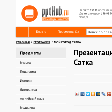
На сайте
19146
презентац
общим размером
139.96 Г
слайдов
Блокнот
Просмотры (1)
ГЛАВНАЯ
/
ГЕОГРАФИЯ
/
МОЙ ГОРОД САТКА
Презентаци
Предметы
Сатка
Музыка
Педагогика
История
Литература
Английский язык
Медицина