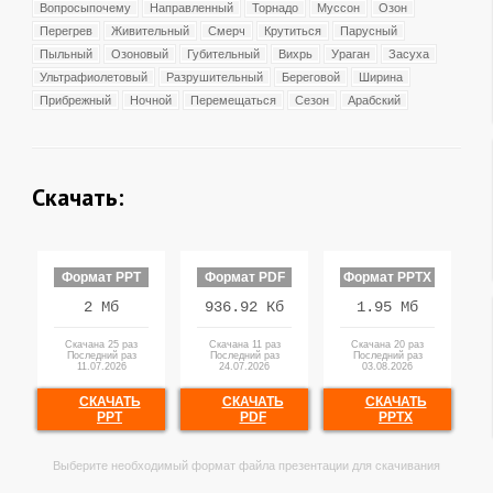
Вопросыпочему
Направленный
Торнадо
Муссон
Озон
Перегрев
Живительный
Смерч
Крутиться
Парусный
Пыльный
Озоновый
Губительный
Вихрь
Ураган
Засуха
Ультрафиолетовый
Разрушительный
Береговой
Ширина
Прибрежный
Ночной
Перемещаться
Сезон
Арабский
Скачать:
Формат PPT
Формат PDF
Формат PPTX
2 Мб
936.92 Кб
1.95 Мб
Скачана 25 раз
Скачана 11 раз
Скачана 20 раз
Последний раз
Последний раз
Последний раз
11.07.2026
24.07.2026
03.08.2026
СКАЧАТЬ
СКАЧАТЬ
СКАЧАТЬ
PPT
PDF
PPTX
Выберите необходимый формат файла презентации для скачивания