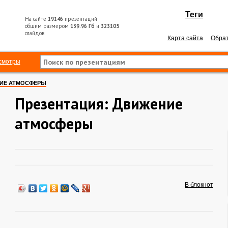
Теги
На сайте
19146
презентаций
общим размером
139.96 Гб
и
323105
слайдов
Карта сайта
Обрат
смотры
ИЕ АТМОСФЕРЫ
Презентация: Движение
атмосферы
В блокнот