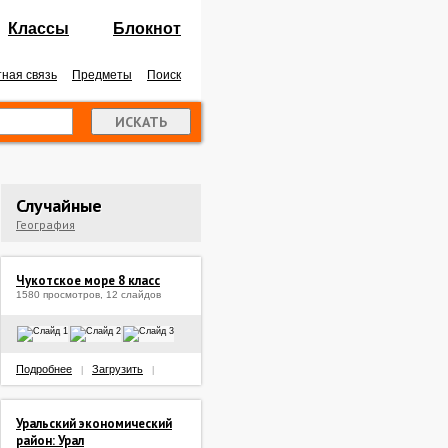
Классы
Блокнот
ная связь
Предметы
Поиск
Случайные
География
Чукотское море 8 класс
1580 просмотров, 12 слайдов
Подробнее
Загрузить
|
|
Уральский экономический
район: Урал