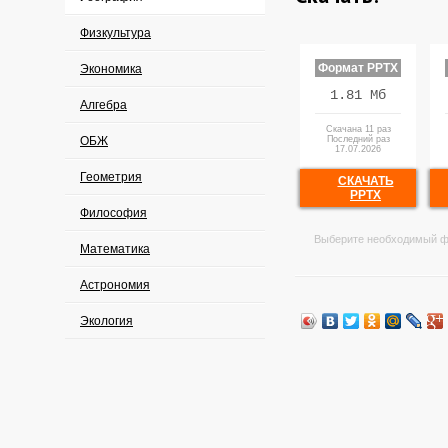
Физкультура
Формат PPTX
Экономика
1.81 Мб
Алгебра
Скачана 11 раз
ОБЖ
Последний раз
17.07.2026
Геометрия
СКАЧАТЬ
PPTX
Философия
Выберите необходимый ф
Математика
Астрономия
Экология