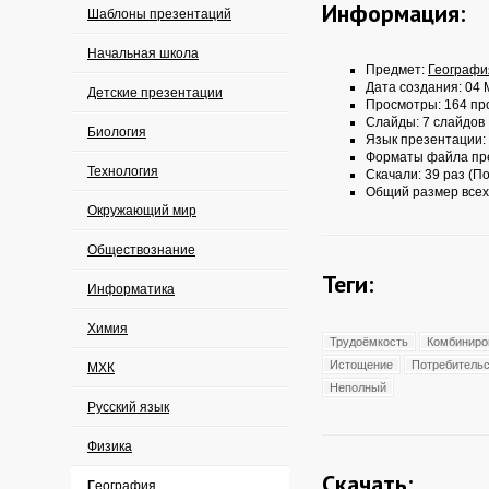
Информация:
Шаблоны презентаций
Начальная школа
Предмет:
Географи
Дата создания: 04 
Детские презентации
Просмотры: 164 пр
Слайды: 7 слайдов
Биология
Язык презентации:
Форматы файла пр
Технология
Скачали: 39 раз (По
Общий размер всех
Окружающий мир
Обществознание
Теги:
Информатика
Химия
Трудоёмкость
Комбиниро
Истощение
Потребитель
МХК
Неполный
Русский язык
Физика
Скачать:
География