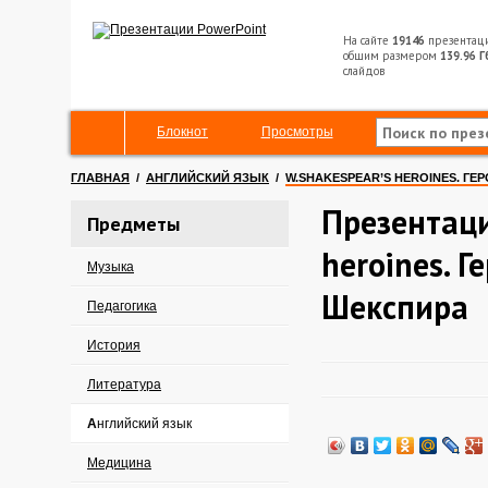
На сайте
19146
презентац
общим размером
139.96 Г
слайдов
Блокнот
Просмотры
ГЛАВНАЯ
/
АНГЛИЙСКИЙ ЯЗЫК
/
W.SHAKESPEAR’S HEROINES. Г
Презентаци
Предметы
heroines. 
Музыка
Шекспира
Педагогика
История
Литература
Английский язык
Медицина