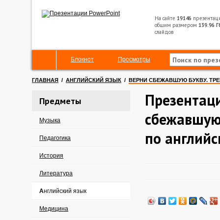
На сайте
19146
презентац
общим размером
139.96 Г
слайдов
Блокнот
Просмотры
ГЛАВНАЯ
/
АНГЛИЙСКИЙ ЯЗЫК
/
ВЕРНИ СБЕЖАВШУЮ БУКВУ. ТР
Презентаци
Предметы
сбежавшую 
Музыка
по английс
Педагогика
История
Литература
Английский язык
Медицина