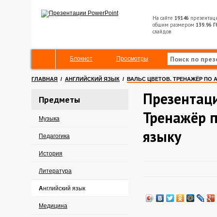
На сайте
19146
презентац
общим размером
139.96 Г
слайдов
Блокнот
Просмотры
ГЛАВНАЯ
/
АНГЛИЙСКИЙ ЯЗЫК
/
ВАЛЬС ЦВЕТОВ. ТРЕНАЖЁР ПО
Презентаци
Предметы
Тренажёр 
Музыка
языку
Педагогика
История
Литература
Английский язык
Медицина