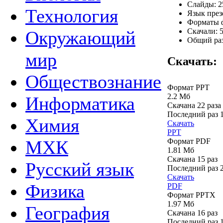
Слайды: 2
Технология
Язык през
Форматы ф
Скачали: 5
Окружающий
Общий раз
мир
Скачать:
Обществознание
Формат PPT
2.2 Мб
Информатика
Скачана 22 раза
Последний раз
Химия
Скачать
PPT
Формат PDF
МХК
1.81 Мб
Скачана 15 раз
Русский язык
Последний раз
Скачать
Физика
PDF
Формат PPTX
1.97 Мб
География
Скачана 16 раз
Последний раз