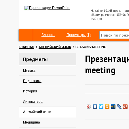
На сайте
19146
презентац
общим размером
139.96 Г
слайдов
Блокнот
Просмотры (1)
ГЛАВНАЯ
/
АНГЛИЙСКИЙ ЯЗЫК
/
SEASONS’ MEETING
Презентаци
Предметы
meeting
Музыка
Педагогика
История
Литература
Английский язык
Медицина