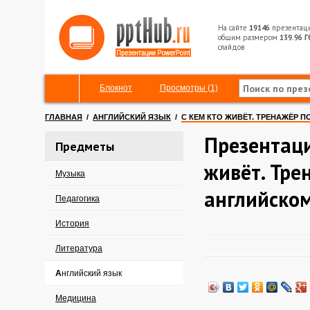
На сайте
19146
презентац
общим размером
139.96 Г
слайдов
Блокнот
Просмотры (1)
ГЛАВНАЯ
/
АНГЛИЙСКИЙ ЯЗЫК
/
С КЕМ КТО ЖИВЁТ. ТРЕНАЖЁР 
Презентаци
Предметы
живёт. Тре
Музыка
английском
Педагогика
История
Литература
Английский язык
Медицина