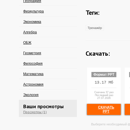
География
Теги:
Физкультура
Экономика
Тренажёр
Алгебра
ОБЖ
Скачать:
Геометрия
Философия
Математика
Формат PPT
13.17 Мб
Астрономия
Скачана 37 раз
Экология
Последний раз
27.07.2026
Ваши просмотры
СКАЧАТЬ
PPT
Просмотры (1)
Выберите необходимый ф