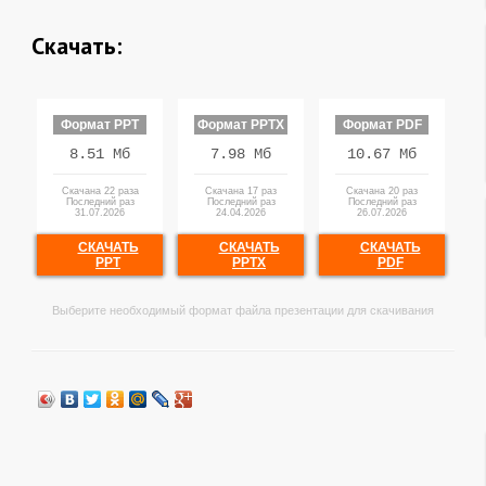
Скачать:
Формат PPT
Формат PPTX
Формат PDF
8.51 Мб
7.98 Мб
10.67 Мб
Скачана 22 раза
Скачана 17 раз
Скачана 20 раз
Последний раз
Последний раз
Последний раз
31.07.2026
24.04.2026
26.07.2026
СКАЧАТЬ
СКАЧАТЬ
СКАЧАТЬ
PPT
PPTX
PDF
Выберите необходимый формат файла презентации для скачивания