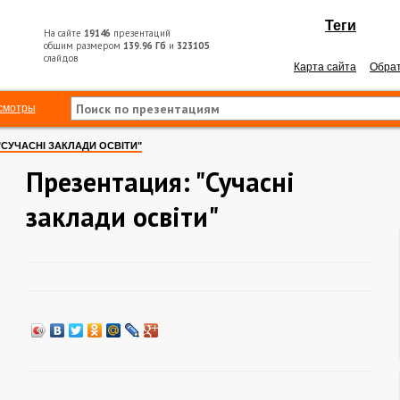
Теги
На сайте
19146
презентаций
общим размером
139.96 Гб
и
323105
слайдов
Карта сайта
Обрат
смотры
"СУЧАСНІ ЗАКЛАДИ ОСВІТИ"
Презентация: "Сучасні
заклади освіти"