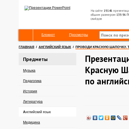
На сайте
19146
презентац
общим размером
139.96 Г
слайдов
Блокнот
Просмотры
ГЛАВНАЯ
/
АНГЛИЙСКИЙ ЯЗЫК
/
ПРОВОДИ КРАСНУЮ ШАПОЧКУ. 
Презентац
Предметы
Красную Ш
Музыка
по английс
Педагогика
История
Литература
Английский язык
Медицина