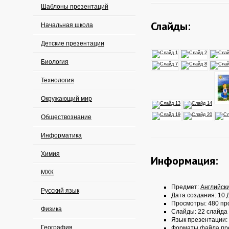
Шаблоны презентаций
Слайды:
Начальная школа
Детские презентации
Биология
Технология
Окружающий мир
Обществознание
Информатика
Химия
Информация:
МХК
Предмет:
Английск
Русский язык
Дата создания: 10 Д
Просмотры: 480 пр
Физика
Слайды: 22 слайда
Язык презентации:
География
Форматы файла пр