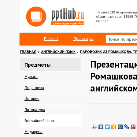
На сайте
19146
презентац
общим размером
139.96 Г
слайдов
Блокнот
Просмотры
ГЛАВНАЯ
/
АНГЛИЙСКИЙ ЯЗЫК
/
ПАРОВОЗИК ИЗ РОМАШКОВА. Т
Презентаци
Предметы
Ромашкова
Музыка
английском
Педагогика
История
Литература
Английский язык
Медицина