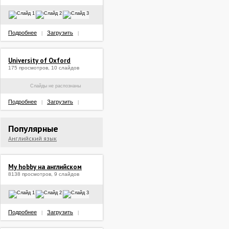
Подробнее
Загрузить
|
|
University of Oxford
175 просмотров, 10 слайдов
Слайды не распознаны
Подробнее
Загрузить
|
|
Популярные
Английский язык
My hobby на английском
8138 просмотров, 9 слайдов
Подробнее
Загрузить
|
|