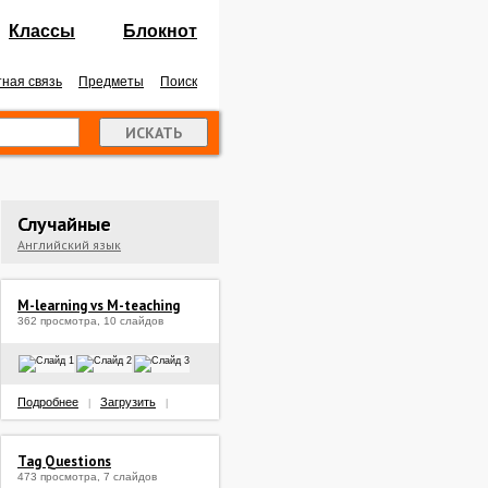
Классы
Блокнот
ная связь
Предметы
Поиск
Случайные
Английский язык
M-learning vs M-teaching
362 просмотра, 10 слайдов
Подробнее
Загрузить
|
|
Tag Questions
473 просмотра, 7 слайдов