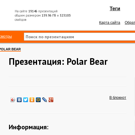
Теги
На сайте
19146
презентаций
общим размером
139.96 Гб
и
323105
слайдов
Карта сайта
Обрат
смотры
POLAR BEAR
Презентация: Polar Bear
В блокнот
Информация: