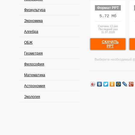
Формат PPT
Физкультура
5.72 Мб
Экономика
Скачана 13 раз
Последний раз
Алгебра
11.07.2026
СКАЧАТЬ
ОБЖ
PPT
Геометрия
Выберите необходимый ф
Философия
Математика
Астрономия
Экология