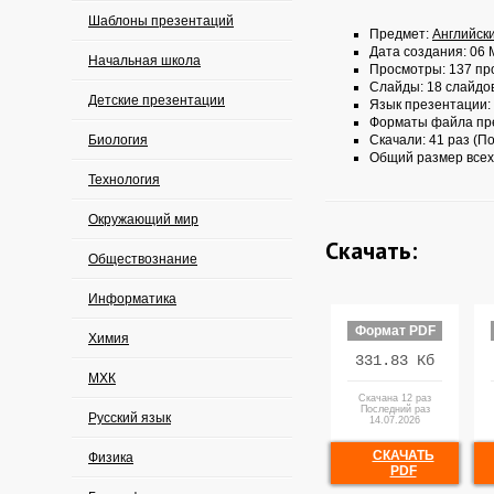
Шаблоны презентаций
Предмет:
Английск
Дата создания: 06 
Начальная школа
Просмотры: 137 пр
Слайды: 18 слайдо
Детские презентации
Язык презентации:
Форматы файла пр
Биология
Скачали: 41 раз (По
Общий размер всех
Технология
Окружающий мир
Скачать:
Обществознание
Информатика
Формат PDF
Химия
331.83 Кб
МХК
Скачана 12 раз
Последний раз
Русский язык
14.07.2026
СКАЧАТЬ
Физика
PDF