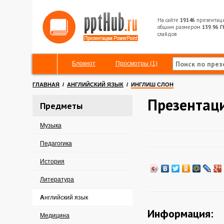
На сайте
19146
презентац
общим размером
139.96 Г
слайдов
Блокнот
Просмотры (1)
ГЛАВНАЯ
/
АНГЛИЙСКИЙ ЯЗЫК
/
ИНГЛИШ СЛОН
Презентац
Предметы
Музыка
Педагогика
История
Литература
Английский язык
Информация:
Медицина