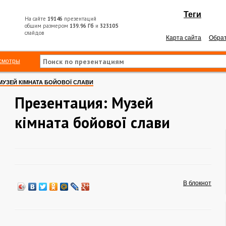
Теги
На сайте
19146
презентаций
общим размером
139.96 Гб
и
323105
слайдов
Карта сайта
Обрат
смотры
МУЗЕЙ КІМНАТА БОЙОВОЇ СЛАВИ
Презентация: Музей
кімната бойової слави
В блокнот