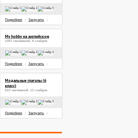
Подробнее
Загрузить
|
|
My hobby на английском
1097 скачиваний, 9 слайдов
Подробнее
Загрузить
|
|
Модальные глаголы (6
класс)
610 скачиваний, 12 слайдов
Подробнее
Загрузить
|
|