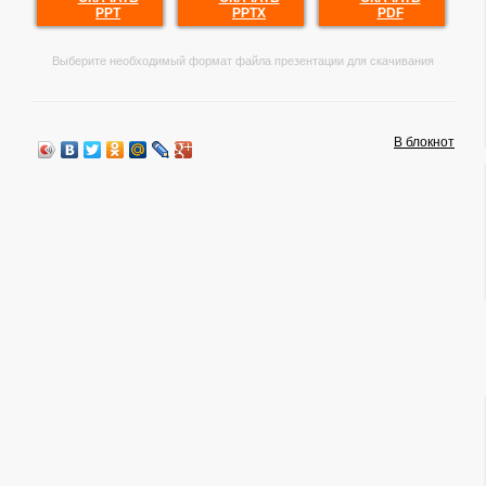
PPT
PPTX
PDF
Выберите необходимый формат файла презентации для скачивания
В блокнот