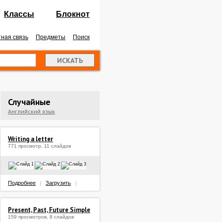
Классы
Блокнот
ная связь
Предметы
Поиск
Случайные
Английский язык
Writing a letter
771 просмотр, 11 слайдов
Подробнее
Загрузить
|
|
Present, Past, Future Simple
159 просмотров, 8 слайдов