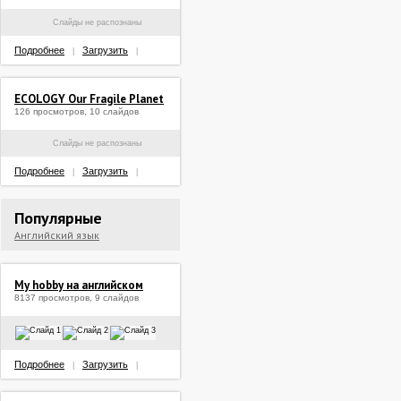
Слайды не распознаны
Подробнее
Загрузить
|
|
ECOLOGY Our Fragile Planet
126 просмотров, 10 слайдов
Слайды не распознаны
Подробнее
Загрузить
|
|
Популярные
Английский язык
My hobby на английском
8137 просмотров, 9 слайдов
Подробнее
Загрузить
|
|