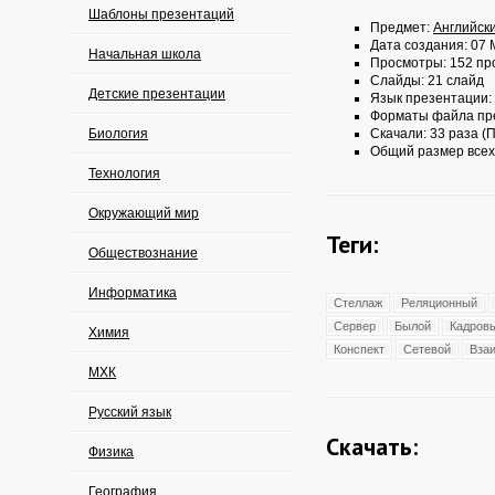
Шаблоны презентаций
Предмет:
Английск
Дата создания: 07 
Начальная школа
Просмотры: 152 пр
Слайды: 21 слайд
Детские презентации
Язык презентации:
Форматы файла пр
Биология
Скачали: 33 раза (П
Общий размер всех
Технология
Окружающий мир
Теги:
Обществознание
Информатика
Стеллаж
Реляционный
Сервер
Былой
Кадров
Химия
Конспект
Сетевой
Вза
МХК
Русский язык
Скачать:
Физика
География