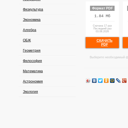
Формат PDF
Физкультура
1.84 Мб
Экономика
Скачана 17 раз
Последний раз
Алгебра
03.08.2026
ОБЖ
СКАЧАТЬ
PDF
Геометрия
Выберите необходимый ф
Философия
Математика
Астрономия
Экология