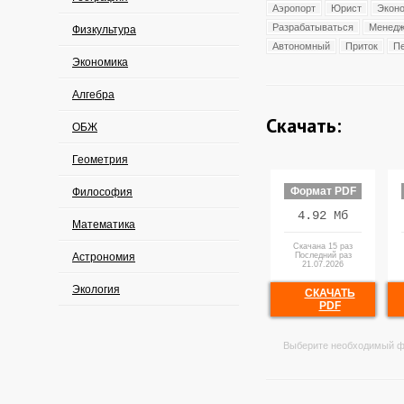
Аэропорт
Юрист
Экон
Разрабатываться
Менедж
Физкультура
Автономный
Приток
П
Экономика
Алгебра
Скачать:
ОБЖ
Геометрия
Формат PDF
Философия
4.92 Мб
Математика
Скачана 15 раз
Астрономия
Последний раз
21.07.2026
Экология
СКАЧАТЬ
PDF
Выберите необходимый ф