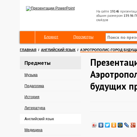
На сайте
19146
презентац
общим размером
139.96 Г
слайдов
Блокнот
Просмотры
ГЛАВНАЯ
/
АНГЛИЙСКИЙ ЯЗЫК
/
АЭРОТРОПОЛИС-ГОРОД БУДУЩ
Презентац
Предметы
Аэротропо
Музыка
будущих п
Педагогика
История
Литература
Английский язык
Медицина