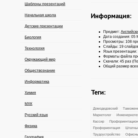
Шаблоны презентаций
Информация:
Начальная школа
Детские презентации
Предмет:
Английск
Дата создания: 05 
Биология
Просмотры: 108 пр
Слайды: 19 слайдо
Технология
Язык презентации:
Форматы файла пр
Окружающий мир
Скачали: 45 раз (По
Общий размер всех
Обществознание
Информатика
Теги:
Химия
МХК
Домодедовский
Таможен
Русский язык
Маркетолог
Инженерноте
Кассир
Профориентацио
Физика
Профориентация
Штатны
Трудоустройство
Офисн
География