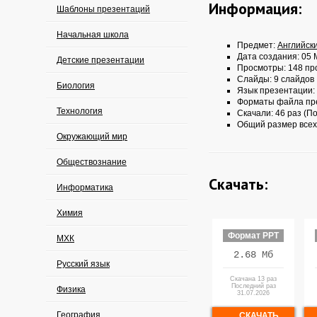
Информация:
Шаблоны презентаций
Начальная школа
Предмет:
Английск
Дата создания: 05 
Детские презентации
Просмотры: 148 пр
Слайды: 9 слайдов
Биология
Язык презентации:
Форматы файла пр
Технология
Скачали: 46 раз (По
Общий размер всех
Окружающий мир
Обществознание
Скачать:
Информатика
Химия
Формат PPT
МХК
2.68 Мб
Русский язык
Скачана 13 раз
Последний раз
Физика
31.07.2026
География
СКАЧАТЬ