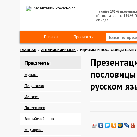
На сайте
19146
презентац
общим размером
139.96 Г
слайдов
Блокнот
Просмотры
ГЛАВНАЯ
/
АНГЛИЙСКИЙ ЯЗЫК
/
ИДИОМЫ И ПОСЛОВИЦЫ В АНГЛ
Презентац
Предметы
пословицы 
Музыка
русском яз
Педагогика
История
Литература
Английский язык
Медицина