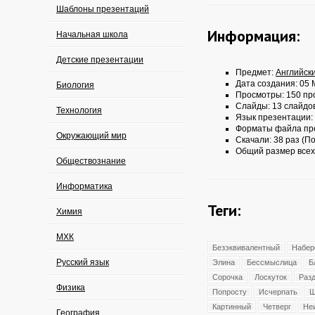
Шаблоны презентаций
Информация:
Начальная школа
Детские презентации
Предмет:
Английск
Дата создания: 05 
Биология
Просмотры: 150 пр
Слайды: 13 слайдо
Технология
Язык презентации:
Форматы файла пр
Окружающий мир
Скачали: 38 раз (По
Общий размер всех
Обществознание
Информатика
Теги:
Химия
МХК
Безэквивалентный
Набер
Русский язык
Элина
Бессмыслица
Б
Сорочка
Лоскуток
Раз
Физика
Попросту
Исчерпать
Ш
Картинный
Четверг
Не
География