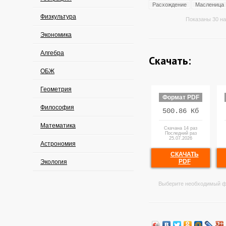
Расхождение
Масленица
Физкультура
Показаны 30 на
Экономика
Алгебра
Скачать:
ОБЖ
Геометрия
Формат PDF
Философия
500.86 Кб
Математика
Скачана 14 раз
Последний раз
25.07.2026
Астрономия
СКАЧАТЬ
PDF
Экология
Выберите необходимый ф